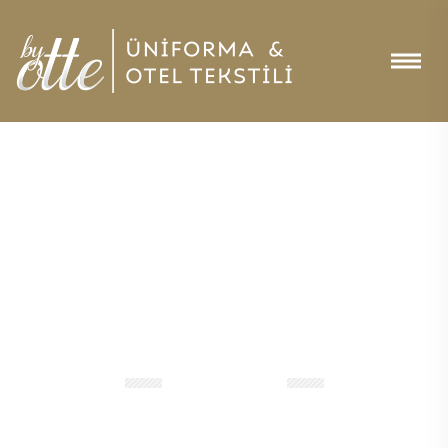
by OTTE
D
u
y
g
u
y
u
G
i
y
d
i
r
i
r
.
.
.